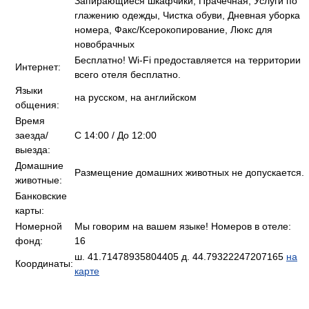
Запирающиеся шкафчики, Прачечная, Услуги по
глажению одежды, Чистка обуви, Дневная уборка
номера, Факс/Ксерокопирование, Люкс для
новобрачных
Бесплатно! Wi-Fi предоставляется на территории
Интернет:
всего отеля бесплатно.
Языки
на русском, на английском
общения:
Время
заезда/
C 14:00 / До 12:00
выезда:
Домашние
Размещение домашних животных не допускается.
животные:
Банковские
карты:
Номерной
Мы говорим на вашем языке! Номеров в отеле:
фонд:
16
ш. 41.71478935804405 д. 44.79322247207165
на
Координаты:
карте