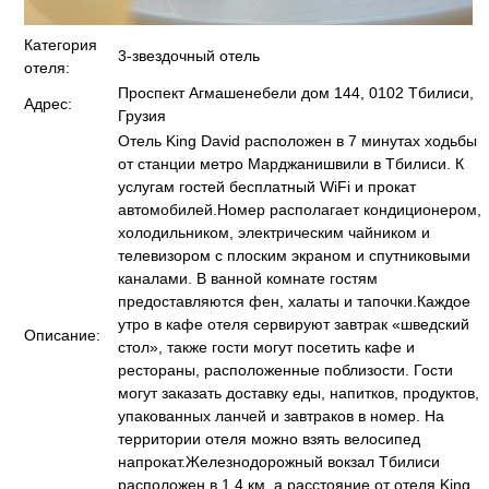
Категория
3-звездочный отель
отеля:
Проспект Агмашенебели дом 144, 0102 Тбилиси,
Адрес:
Грузия
Отель King David расположен в 7 минутах ходьбы
от станции метро Марджанишвили в Тбилиси. К
услугам гостей бесплатный WiFi и прокат
автомобилей.Номер располагает кондиционером,
холодильником, электрическим чайником и
телевизором с плоским экраном и спутниковыми
каналами. В ванной комнате гостям
предоставляются фен, халаты и тапочки.Каждое
утро в кафе отеля сервируют завтрак «шведский
Описание:
стол», также гости могут посетить кафе и
рестораны, расположенные поблизости. Гости
могут заказать доставку еды, напитков, продуктов,
упакованных ланчей и завтраков в номер. На
территории отеля можно взять велосипед
напрокат.Железнодорожный вокзал Тбилиси
расположен в 1,4 км, а расстояние от отеля King