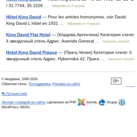
/ 31.7744, 35.2226 …
Wikipédia en Français
Hôtel King David
— Pour les articles homonymes, voir David.
King David L hôtel en 1931 …
Wikipédia en Français
King David Flat Hotel
— (Кордова,Аргентина) Категория отеля:
4 звездочный отель Адрес: Avenida General …
Каталог отелей
Hotel King David Prague
— (Прага,Чехия) Категория отеля: 5
звездочный отель Адрес: Hybernska 42, Прага …
Каталог отелей
© Академик, 2000-2026
18+
Обратная связь:
Техподдержка
,
Реклама на сайте
👣 Путешествия
Экспорт словарей на сайты
, сделанные на PHP,
Joomla,
Drupal,
WordPress, MODx.