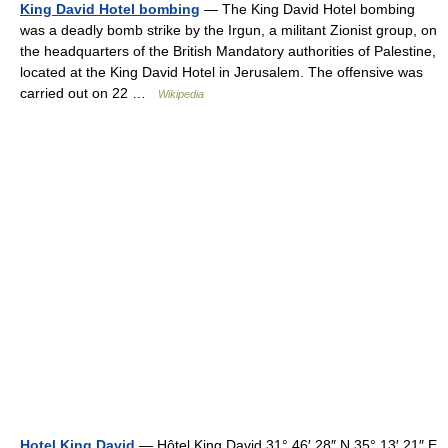
King David Hotel bombing
— The King David Hotel bombing
was a deadly bomb strike by the Irgun, a militant Zionist group, on
the headquarters of the British Mandatory authorities of Palestine,
located at the King David Hotel in Jerusalem. The offensive was
carried out on 22 …
Wikipedia
Hotel King David
— Hôtel King David 31° 46′ 28″ N 35° 13′ 21″ E