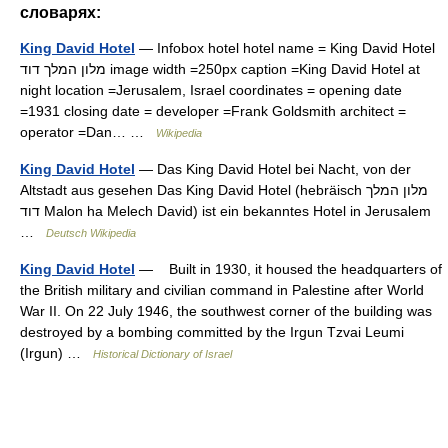
словарях:
King David Hotel
— Infobox hotel hotel name = King David Hotel
מלון המלך דוד image width =250px caption =King David Hotel at
night location =Jerusalem, Israel coordinates = opening date
=1931 closing date = developer =Frank Goldsmith architect =
operator =Dan… …
Wikipedia
King David Hotel
— Das King David Hotel bei Nacht, von der
Altstadt aus gesehen Das King David Hotel (hebräisch ‏מלון המלך
דוד‎ Malon ha Melech David) ist ein bekanntes Hotel in Jerusalem
…
Deutsch Wikipedia
King David Hotel
— Built in 1930, it housed the headquarters of
the British military and civilian command in Palestine after World
War II. On 22 July 1946, the southwest corner of the building was
destroyed by a bombing committed by the Irgun Tzvai Leumi
(Irgun) …
Historical Dictionary of Israel